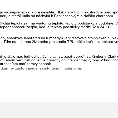
ú vážnejšie riziká, ktoré nevidíte. Hluk v životnom prostredí je predi
mory a starší ľudia sú náchylní k Parkinsonovým a ďalším chorobám.
Okolitá teplota zahŕňa vnútornú teplotu, teplotu podstielky a podobne. V
depodobnosťou zaspia, keď je teplota podstielky medzi 32 a 34 ° C.
áclon, spánkové laboratórium Kimberly-Clark testovalo stovky tkanín. Na
u) + Film na ochranu životného prostredia TPU môže lepšie uzamknúť vn
je stále viac ľudí ochotných platiť za „spať dobre“, sa Kimberly-Clark
kym ťahom vedúcim odvetvia z výroby do inteligentnej výroby. V budúc
trebiteľom mať zdravý spánok.
 tkaniny záclon medzi existujúcimi materiálmi.