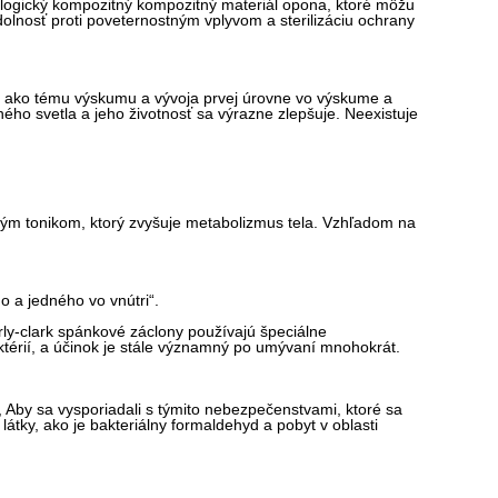
kologický kompozitný kompozitný materiál opona, ktoré môžu
olnosť proti poveternostným vplyvom a sterilizáciu ochrany
“ ako tému výskumu a vývoja prvej úrovne vo výskume a
ného svetla a jeho životnosť sa výrazne zlepšuje. Neexistuje
ným tonikom, ktorý zvyšuje metabolizmus tela. Vzhľadom na
o a jedného vo vnútri“.
erly-clark spánkové záclony používajú špeciálne
ktérií, a účinok je stále významný po umývaní mnohokrát.
, Aby sa vysporiadali s týmito nebezpečenstvami, ktoré sa
átky, ako je bakteriálny formaldehyd a pobyt v oblasti