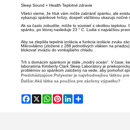
Sleep Sound + Health Teplotné zdravie
Všetci vieme, že hluk vám môže zabrániť spánku, ale existuj
vykazujú spánkové hrôzy, dospelí väčšinou ukazujú nočné 
Ak sa často zobudíte, môže to súvisieť s okolitou teplotou. 
spánku, po ktorej nasleduje 23 ° C. Ľudia s najväčšou prav
Aby sa zlepšila tepelná izolácia a funkcia izolácie zvuku z
Mikrovlákno (zložené z 288 jednotlivých vlákien na priadz
blokovať inváziu do vonkajšieho chladu. .
Trh s domácim spánkom je stále „modrý oceán“. V čase, keď 
laboratória Kimberly-Clark Sleep Laboratory je priekopníc
problémov so spánkom založený na vede, aby pomohol spo
Predchádzajúce:
Polyester je najvhodnejšou látkou pre
Ďalšie:
Aká látka sa používa pre záclony výpadku?
Facebook
X
WhatsApp
Pinterest
LinkedIn
Share