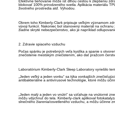
Efektívne tieňovanie môže ísť dlhou cestou k zlepšeniu zd
blokovať 100% prirodzeného svetla. Aplikácia materiálu TP
životného prostredia atď. Výhodou.
Okrem toho Kimberly-Clark pripisuje veľkým významom zdr
vývoji funkcií. Nakoniec bol stanovený materiál na ochranu 
žiadne skryté nebezpečenstvo, ako je napríklad odlupovani
2. Zdravie spiaceho vzduchu
Počas spánku je potrebných veľa kyslíka a spanie s otvor
znečistenie mestským znečistením, ako dať pražcom čerst
Laboratórium Kimberly-Clark Sleep Laboratory vyriešilo te
„Jeden veľký a jeden vonku“ sa týka vonkajších znečisťujúc
antibakteriálne a antivírusové technológie, ktoré môžu úč
„Jeden malý a jeden vo vnútri“ sa vzťahuje na vnútorné zne
môžu vdýchnuť do tela. Kimberly-clark aplikoval fotokataly
slnečného žiarenia/osvetleného vzduchu, a môžu účinne zni