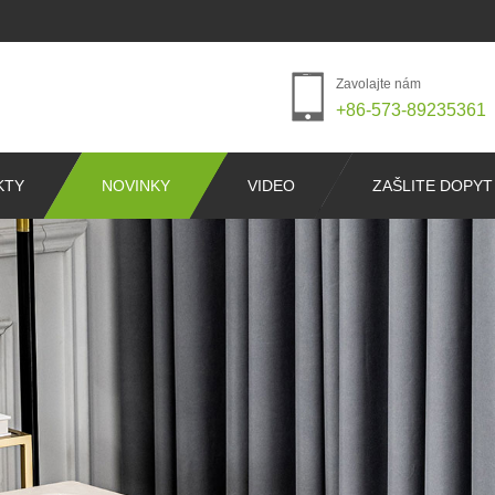
Zavolajte nám
+86-573-89235361
KTY
NOVINKY
VIDEO
ZAŠLITE DOPYT