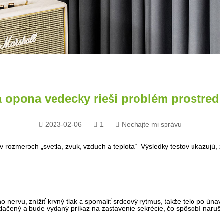
 opona vedecky rieši problém prostred
2023-02-06
1
Nechajte mi správu
v rozmeroch „svetla, zvuk, vzduch a teplota“. Výsledky testov ukazujú, 
o nervu, znížiť krvný tlak a spomaliť srdcový rytmus, takže telo po ún
otlačený a bude vydaný príkaz na zastavenie sekrécie, čo spôsobí naru