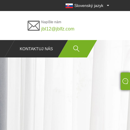
Slovenský jazyk
Napíšte nám
jbl12@jblfz.com
KONTAKTUJ NÁS