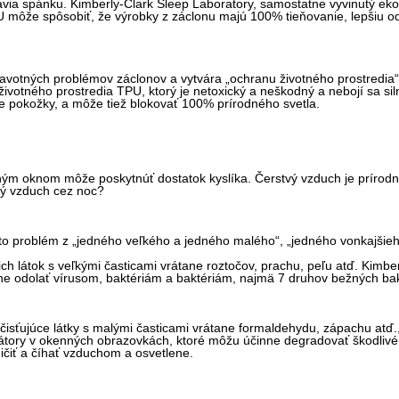
ravia spánku. Kimberly-Clark Sleep Laboratory, samostatne vyvinutý e
U môže spôsobiť, že výrobky z záclonu majú 100% tieňovanie, lepšiu od
avotných problémov záclonov a vytvára „ochranu životného prostredia
životného prostredia TPU, ktorý je netoxický a neškodný a nebojí sa sil
e pokožky, a môže tiež blokovať 100% prírodného svetla.
eným oknom môže poskytnúť dostatok kyslíka. Čerstvý vzduch je prírod
vý vzduch cez noc?
nto problém z „jedného veľkého a jedného malého“, „jedného vonkajšieh
ich látok s veľkými časticami vrátane roztočov, prachu, peľu atď. Kimb
inne odolať vírusom, baktériám a baktériám, najmä 7 druhov bežných ba
čisťujúce látky s malými časticami vrátane formaldehydu, zápachu atď.
zátory v okenných obrazovkách, ktoré môžu účinne degradovať škodlivé l
čiť a číhať vzduchom a osvetlene.