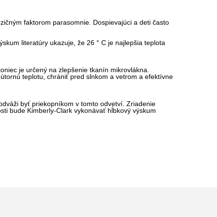
spozičným faktorom parasomnie. Dospievajúci a deti často
ýskum literatúry ukazuje, že 26 ° C je najlepšia teplota
koniec je určený na zlepšenie tkanín mikrovlákna.
útornú teplotu, chrániť pred slnkom a vetrom a efektívne
 odváži byť priekopníkom v tomto odvetví. Zriadenie
nosti bude Kimberly-Clark vykonávať hĺbkový výskum