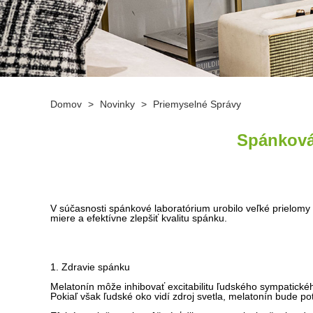
Domov
>
Novinky
>
Priemyselné Správy
Spánková
V súčasnosti spánkové laboratórium urobilo veľké prielomy 
miere a efektívne zlepšiť kvalitu spánku.
1. Zdravie spánku
Melatonín môže inhibovať excitabilitu ľudského sympatickéh
Pokiaľ však ľudské oko vidí zdroj svetla, melatonín bude p